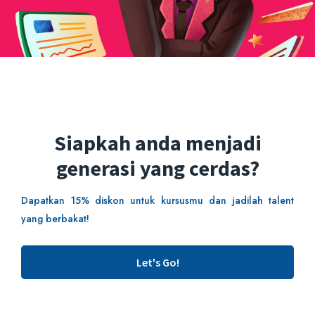
Rp129,000.00
Rp29,000.00
Siapkah anda menjadi
Technical Writing Report (Khusus untuk divisi Pemrograman dan IT)
generasi yang cerdas?
5/5
Dapatkan 15% diskon untuk kursusmu dan jadilah talent
yang berbakat!
1 Lessons
28 Students
Let's Go!
Rp129,000.00
Rp29,000.00