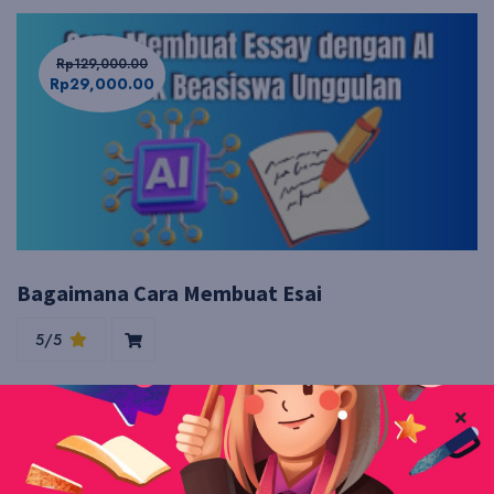
Rp129,000.00
Rp29,000.00
Bagaimana Cara Membuat Esai
5/5
1 Lessons
83 Students